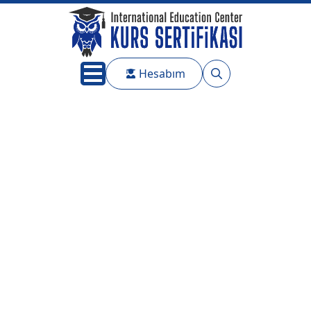
Hesabım
Search
for: