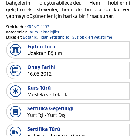
bahçelerini oluşturabilecekler. Hem hobilerini
geliştirmek isteyenler, hem de bu alanda kariyer
yapmayı düşünenler için harika bir fırsat sunar.
Stok kodu:
KRSNO-1133
Kategoriler:
Tarım Teknolojileri
Etiketler:
Botanik
,
Fidan Yetiştiriciliği
,
Süs bitkileri yetiştirme
Eğitim Türü
Uzaktan Eğitim
Onay Tarihi
16.03.2012
Kurs Türü
Mesleki ve Teknik
Sertifika Geçerliliği
Yurt İçi - Yurt Dışı
Sertifika Türü
E-Devlet, Üniversite Onaylı