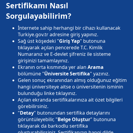
Sertifikamı Nasıl
Sorgulayabilirim?
İnternete sahip herhangi bir cihazı kullanacak
Turkiye.gov.tr adresine giriş yapınız.
Sağ üst köşedeki "
Giriş Yap
" butonuna
tıklayarak açılan pencerede T.C. Kimlik
Numaranız ve E-devlet şifreniz ile sisteme
girişinizi tamamlayınız.
Ekranın orta kısmında yer alan
Arama
bölümüne "
Üniversite Sertifika
" yazınız.
Gelen sonuç ekranından almış olduğunuz eğitim
hangi üniversiteye aitse o üniversitenin isminin
bulunduğu linke tıklayınız.
Açılan ekranda sertifikalarınıza ait özet bilgileri
görebilirsiniz.
"
Detay
" butonundan sertifika detaylarını
görüntüleyebilir, "
Belge Oluştur
" butonuna
tıklayarak da barkodlu sertifika
oluşturabilirsiniz. Sertifikanızın hangi dilde