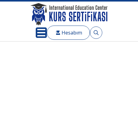
Hesabım
Search
for: