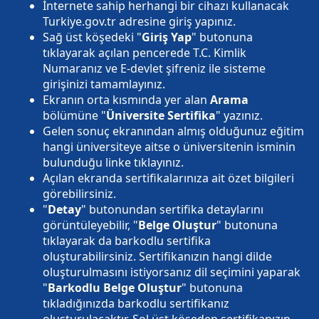
İnternete sahip herhangi bir cihazı kullanacak
Turkiye.gov.tr adresine giriş yapınız.
Sağ üst köşedeki "
Giriş Yap
" butonuna
tıklayarak açılan pencerede T.C. Kimlik
Numaranız ve E-devlet şifreniz ile sisteme
girişinizi tamamlayınız.
Ekranın orta kısmında yer alan
Arama
bölümüne "
Üniversite Sertifika
" yazınız.
Gelen sonuç ekranından almış olduğunuz eğitim
hangi üniversiteye aitse o üniversitenin isminin
bulunduğu linke tıklayınız.
Açılan ekranda sertifikalarınıza ait özet bilgileri
görebilirsiniz.
"
Detay
" butonundan sertifika detaylarını
görüntüleyebilir, "
Belge Oluştur
" butonuna
tıklayarak da barkodlu sertifika
oluşturabilirsiniz. Sertifikanızın hangi dilde
oluşturulmasını istiyorsanız dil seçimini yaparak
"
Barkodlu Belge Oluştur
" butonuna
tıkladığınızda barkodlu sertifikanız
oluşturulacaktır. Sol üst köşeden sertifikanızın