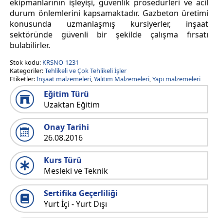
ekipmanlarının işleyişi, güvenlik prosedürleri ve acil
durum önlemlerini kapsamaktadır. Gazbeton üretimi
konusunda uzmanlaşmış kursiyerler, inşaat
sektöründe güvenli bir şekilde çalışma fırsatı
bulabilirler.
Stok kodu:
KRSNO-1231
Kategoriler:
Tehlikeli ve Çok Tehlikeli İşler
Etiketler:
İnşaat malzemeleri
,
Yalıtım Malzemeleri
,
Yapı malzemeleri
Eğitim Türü
Uzaktan Eğitim
Onay Tarihi
26.08.2016
Kurs Türü
Mesleki ve Teknik
Sertifika Geçerliliği
Yurt İçi - Yurt Dışı