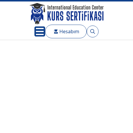
Hesabım
Search
for: