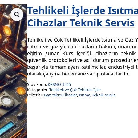
Tehlikeli İşlerde Isıtm
Cihazlar Teknik Servis
Tehlikeli ve Çok Tehlikeli İşlerde Isıtma ve Gaz 
ısıtma ve gaz yakıcı cihazların bakımı, onarım
eğitim sunar. Kurs içeriği, cihazların teknik 
güvenlik protokolleri ve acil durum prosedürleri
başarıyla tamamlayan katılımcılar, endüstriyel 
olarak çalışma becerisine sahip olacaklardır.
Stok kodu:
KRSNO-1245
Kategoriler:
Tehlikeli ve Çok Tehlikeli İşler
Etiketler:
Gaz Yakıcı Cihazlar
,
Isıtma
,
Teknik servis