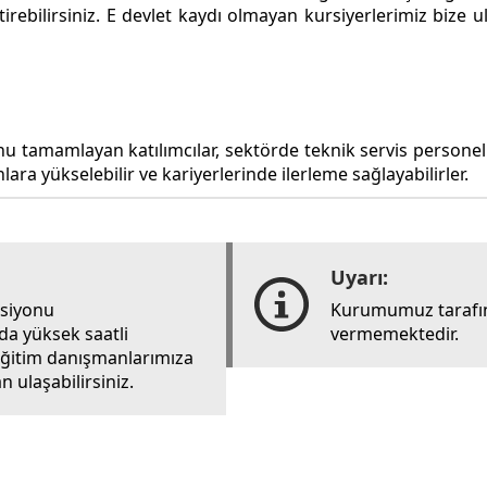
iştirebilirsiniz. E devlet kaydı olmayan kursiyerlerimiz bi
nu tamamlayan katılımcılar, sektörde teknik servis personeli o
lara yükselebilir ve kariyerlerinde ilerleme sağlayabilirler.
Uyarı:
rsiyonu
Kurumumuz tarafın
ada yüksek saatli
vermemektedir.
i eğitim danışmanlarımıza
 ulaşabilirsiniz.