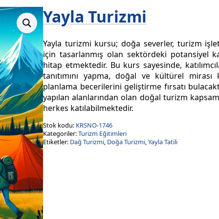
Yayla Turizmi
Yayla turizmi kursu; doğa severler, turizm işle
için tasarlanmış olan sektördeki potansiyel ka
hitap etmektedir. Bu kurs sayesinde, katılımcıla
tanıtımını yapma, doğal ve kültürel mirası
planlama becerilerini geliştirme fırsatı bulaca
yapılan alanlarından olan doğal turizm kapsam
herkes katılabilmektedir.
Stok kodu:
KRSNO-1746
Kategoriler:
Turizm Eğitimleri
Etiketler:
Dağ Turizmi
,
Doğa Turizmi
,
Yayla Tatili