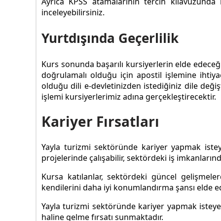
Ayrıca KPSS atamalarının tercih kılavuzunda
inceleyebilirsiniz.
Yurtdışında Geçerlilik
Kurs sonunda başarılı kursiyerlerin elde edeceği 
doğrulamalı olduğu için apostil işlemine ihtiya
olduğu dili e-devletinizden istediğiniz dile değ
işlemi kursiyerlerimiz adına gerçekleştirecektir.
Kariyer Fırsatları
Yayla turizmi sektöründe kariyer yapmak isteyenl
projelerinde çalışabilir, sektördeki iş imkanların
Kursa katılanlar, sektördeki güncel gelişmele
kendilerini daha iyi konumlandırma şansı elde ed
Yayla turizmi sektöründe kariyer yapmak isteyen
haline gelme fırsatı sunmaktadır.