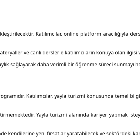
ştirilecektir. Katılımcılar, online platform aracılığıyla der
ateryaller ve canlı derslerle katılımcıların konuya olan ilgisi
olaylık sağlayarak daha verimli bir öğrenme süreci sunmayı h
programıdır. Katılımcılar, yayla turizmi konusunda temel bilg
irmemektedir. Yayla turizmi alanında kariyer yapmak isteye
e kendilerine yeni fırsatlar yaratabilecek ve sektördeki kari