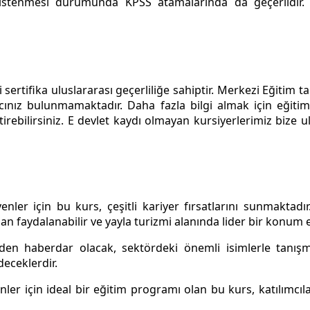
 istenmesi durumunda KPSS atamalarında da geçerlidir
sertifika uluslararası geçerliliğe sahiptir. Merkezi Eğitim 
cınız bulunmamaktadır. Daha fazla bilgi almak için eğitim 
iştirebilirsiniz. E devlet kaydı olmayan kursiyerlerimiz bi
er için bu kurs, çeşitli kariyer fırsatlarını sunmaktadır. 
dan faydalanabilir ve yayla turizmi alanında lider bir konum e
rden haberdar olacak, sektördeki önemli isimlerle tanış
eceklerdir.
ler için ideal bir eğitim programı olan bu kurs, katılımc