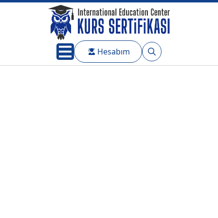
Hesabım
Search
for: