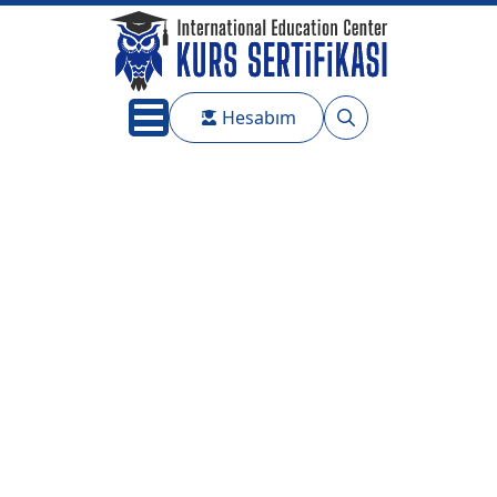
Hesabım
Search
for: